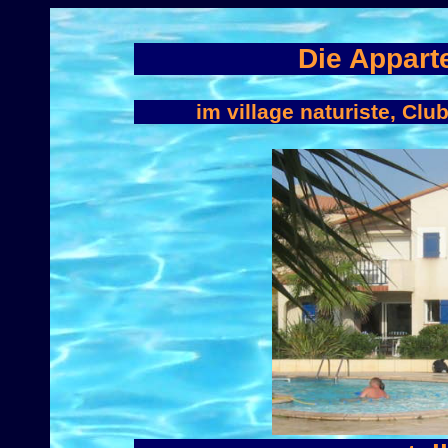
Die Appar
im village naturiste, Clu